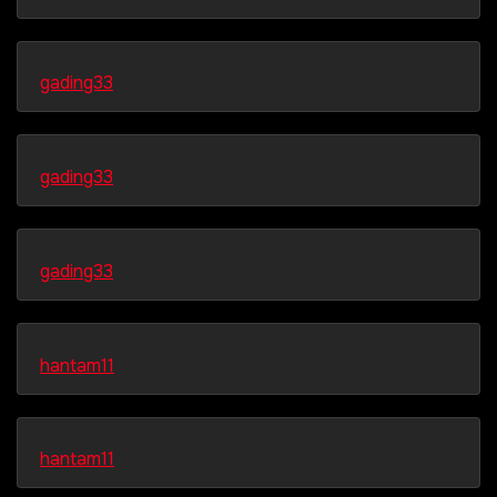
gading33
gading33
gading33
hantam11
hantam11