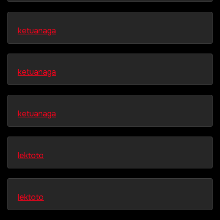
ketuanaga
ketuanaga
ketuanaga
lektoto
lektoto