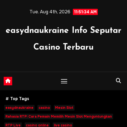
Skip
Tue. Aug 4th, 2026
to
11:51:36 AM
content
easydnaukraine Info Seputar
Casino Terbaru
Top Tags
easydnaukraine
casino
Mesin Slot
Rahasia RTP: Cara Pemain Memilih Mesin Slot Menguntungkan
RTP Live
casino online
live casino