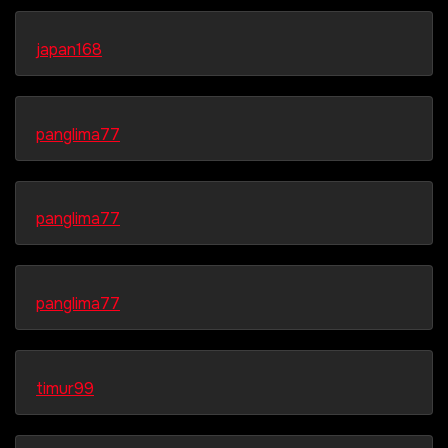
japan168
panglima77
panglima77
panglima77
timur99