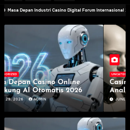
ino Digital Forum Internasional 2026
Regulasi Casino G
UNCATEGORIZED
Casino Online
Casino Online G
 Otomatis 2026
Analisis Risiko 
ADMIN
JUNE 22, 2026
ADM