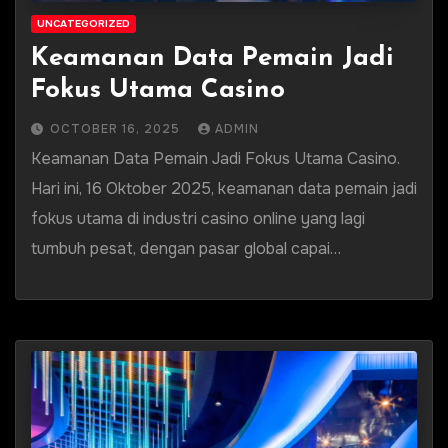
UNCATEGORIZED
Keamanan Data Pemain Jadi
Fokus Utama Casino
OCTOBER 16, 2025
ADMIN
Keamanan Data Pemain Jadi Fokus Utama Casino.
Hari ini, 16 Oktober 2025, keamanan data pemain jadi
fokus utama di industri casino online yang lagi
tumbuh pesat, dengan pasar global capai…