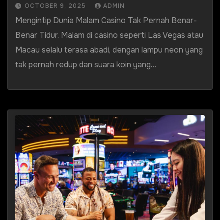
OCTOBER 9, 2025
ADMIN
Mengintip Dunia Malam Casino Tak Pernah Benar-
Benar Tidur. Malam di casino seperti Las Vegas atau
Macau selalu terasa abadi, dengan lampu neon yang
tak pernah redup dan suara koin yang…