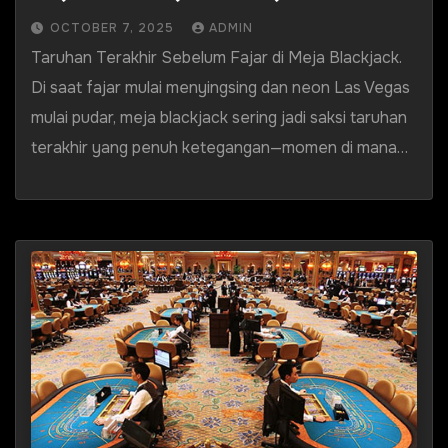
OCTOBER 7, 2025
ADMIN
Taruhan Terakhir Sebelum Fajar di Meja Blackjack.
Di saat fajar mulai menyingsing dan neon Las Vegas
mulai pudar, meja blackjack sering jadi saksi taruhan
terakhir yang penuh ketegangan—momen di mana…