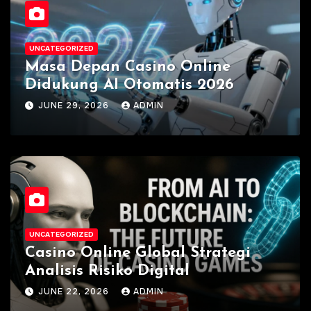
UNCATEGORIZED
Masa Depan Casino Online
Didukung AI Otomatis 2026
JUNE 29, 2026
ADMIN
UNCATEGORIZED
Casino Online Global Strategi
Analisis Risiko Digital
JUNE 22, 2026
ADMIN