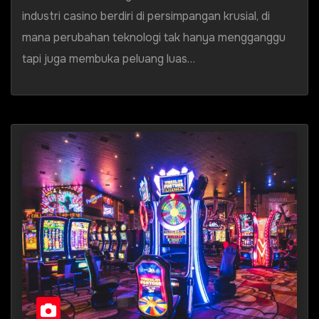
industri casino berdiri di persimpangan krusial, di
mana perubahan teknologi tak hanya mengganggu
tapi juga membuka peluang luas…