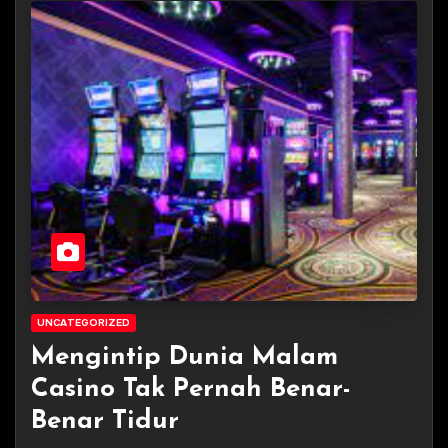
UNCATEGORIZED
Mengintip Dunia Malam
Casino Tak Pernah Benar-
Benar Tidur