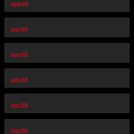
agam66
jago168
jago168
jago168
jago168
jago168