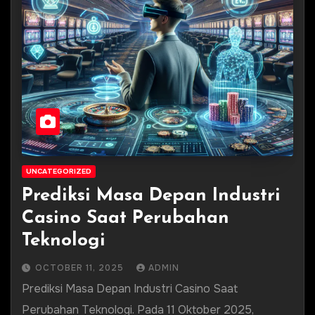
UNCATEGORIZED
Prediksi Masa Depan Industri
Casino Saat Perubahan
Teknologi
OCTOBER 11, 2025
ADMIN
Prediksi Masa Depan Industri Casino Saat
Perubahan Teknologi. Pada 11 Oktober 2025,