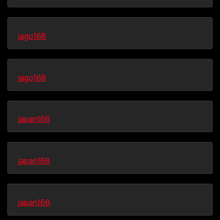
jago168
jago168
japan168
japan168
japan168