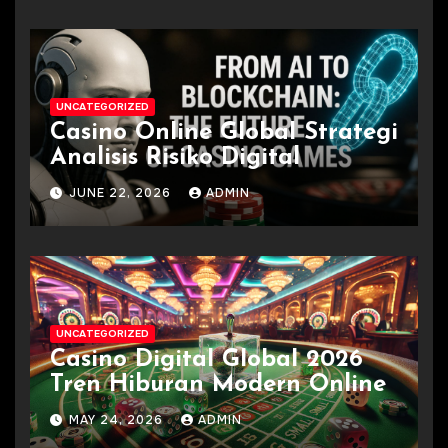
UNCATEGORIZED
Casino Online Global Strategi
Analisis Risiko Digital
JUNE 22, 2026
ADMIN
UNCATEGORIZED
Casino Digital Global 2026
Tren Hiburan Modern Online
MAY 24, 2026
ADMIN