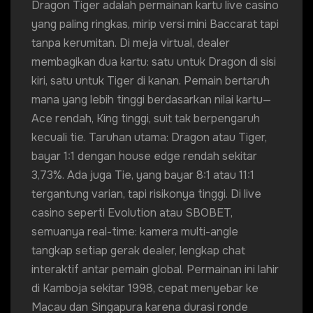
Dragon Tiger adalah permainan kartu live casino
yang paling ringkas, mirip versi mini Baccarat tapi
tanpa kerumitan. Di meja virtual, dealer
membagikan dua kartu: satu untuk Dragon di sisi
kiri, satu untuk Tiger di kanan. Pemain bertaruh
mana yang lebih tinggi berdasarkan nilai kartu—
Ace rendah, King tinggi, suit tak berpengaruh
kecuali tie. Taruhan utama: Dragon atau Tiger,
bayar 1:1 dengan house edge rendah sekitar
3,73%. Ada juga Tie, yang bayar 8:1 atau 11:1
tergantung varian, tapi risikonya tinggi. Di live
casino seperti Evolution atau SBOBET,
semuanya real-time: kamera multi-angle
tangkap setiap gerak dealer, lengkap chat
interaktif antar pemain global. Permainan ini lahir
di Kamboja sekitar 1998, cepat menyebar ke
Macau dan Singapura karena durasi ronde