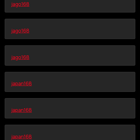
jago168
jago168
jago168
japan168
japan168
japan168