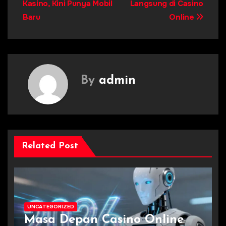
Kasino, Kini Punya Mobil
Langsung di Casino
navigation
Baru
Online
By
admin
Related Post
UNCATEGORIZED
Masa Depan Casino Online