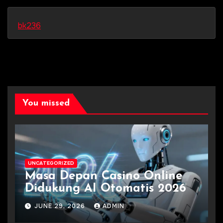
bk236
You missed
UNCATEGORIZED
Masa Depan Casino Online
Didukung AI Otomatis 2026
JUNE 29, 2026
ADMIN