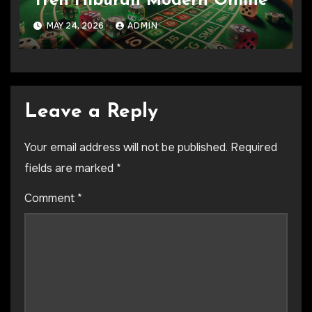
Tren Hiburan Modern Online
MAY 24, 2026
ADMIN
Leave a Reply
Your email address will not be published.
Required
fields are marked
*
Comment
*