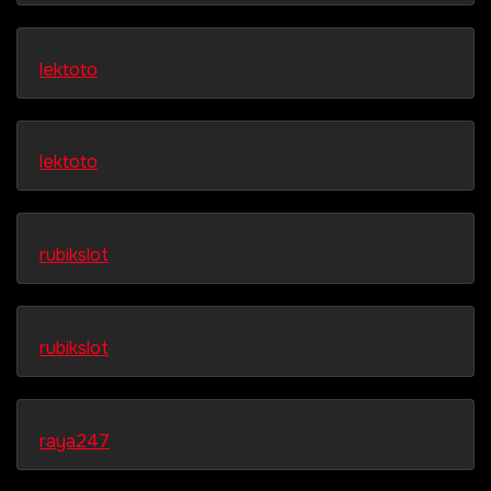
lektoto
lektoto
rubikslot
rubikslot
raya247