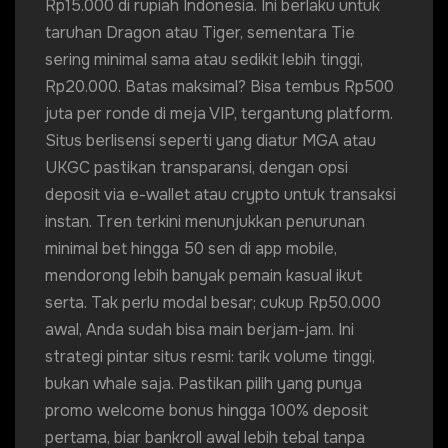
Rp15.000 di rupiah Indonesia. Ini berlaku untuk
taruhan Dragon atau Tiger, sementara Tie
sering minimal sama atau sedikit lebih tinggi,
Rp20.000. Batas maksimal? Bisa tembus Rp500
juta per ronde di meja VIP, tergantung platform.
Situs berlisensi seperti yang diatur MGA atau
UKGC pastikan transparansi, dengan opsi
deposit via e-wallet atau crypto untuk transaksi
instan. Tren terkini menunjukkan penurunan
minimal bet hingga 50 sen di app mobile,
mendorong lebih banyak pemain kasual ikut
serta. Tak perlu modal besar; cukup Rp50.000
awal, Anda sudah bisa main berjam-jam. Ini
strategi pintar situs resmi: tarik volume tinggi,
bukan whale saja. Pastikan pilih yang punya
promo welcome bonus hingga 100% deposit
pertama, biar bankroll awal lebih tebal tanpa