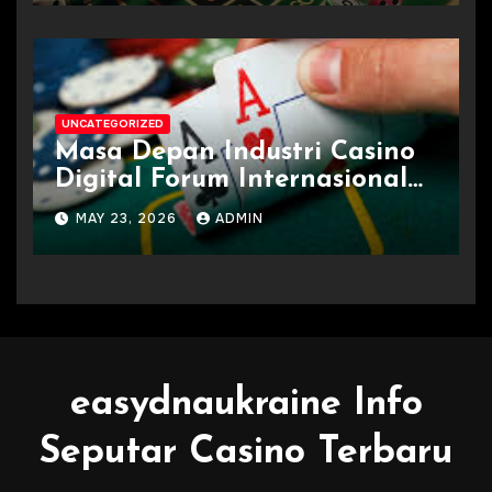
UNCATEGORIZED
Masa Depan Industri Casino
Digital Forum Internasional
2026
MAY 23, 2026
ADMIN
easydnaukraine Info
Seputar Casino Terbaru