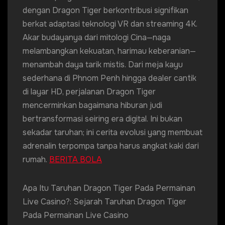
dengan Dragon Tiger berkontribusi signifikan
berkat adaptasi teknologi VR dan streaming 4K.
Akar budayanya dari mitologi Cina—naga
melambangkan kekuatan, harimau keberanian—
menambah daya tarik mistis. Dari meja kayu
sederhana di Phnom Penh hingga dealer cantik
di layar HD, perjalanan Dragon Tiger
mencerminkan bagaimana hiburan judi
bertransformasi seiring era digital. Ini bukan
sekadar taruhan; ini cerita evolusi yang membuat
adrenalin terpompa tanpa harus angkat kaki dari
rumah.
BERITA BOLA
Apa Itu Taruhan Dragon Tiger Pada Permainan
Live Casino?: Sejarah Taruhan Dragon Tiger
Pada Permainan Live Casino