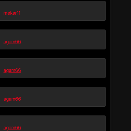
mekar11
agam66
agam66
agam66
agam66