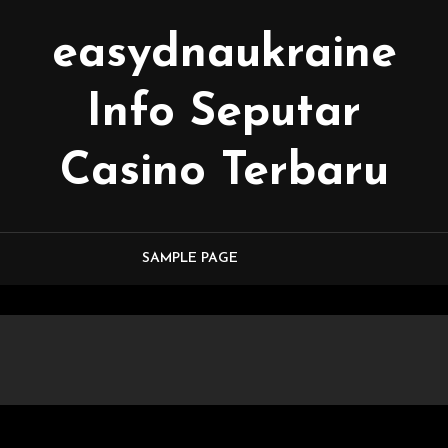
easydnaukraine
Info Seputar
Casino Terbaru
SAMPLE PAGE