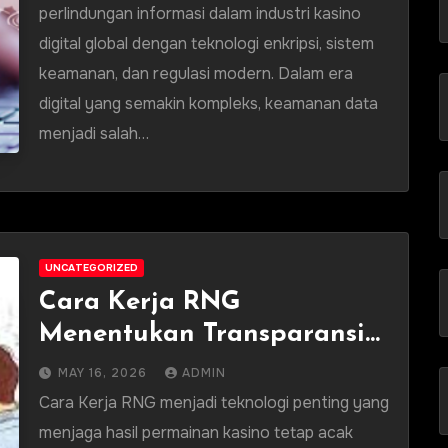
perlindungan informasi dalam industri kasino
digital global dengan teknologi enkripsi, sistem
keamanan, dan regulasi modern. Dalam era
digital yang semakin kompleks, keamanan data
menjadi salah…
UNCATEGORIZED
Cara Kerja RNG
Menentukan Transparansi
Permainan Kasino
MAY 16, 2026
ADMIN
Cara Kerja RNG menjadi teknologi penting yang
menjaga hasil permainan kasino tetap acak