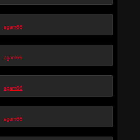
agam66
agam66
agam66
agam66