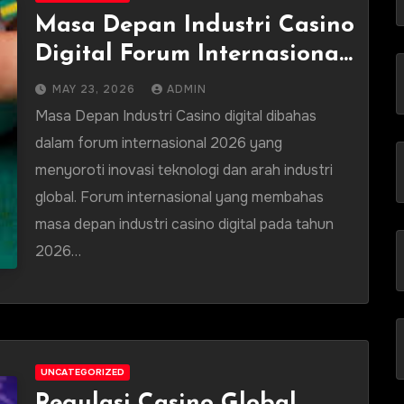
Masa Depan Industri Casino
Digital Forum Internasional
2026
MAY 23, 2026
ADMIN
Masa Depan Industri Casino digital dibahas
dalam forum internasional 2026 yang
menyoroti inovasi teknologi dan arah industri
global. Forum internasional yang membahas
masa depan industri casino digital pada tahun
2026…
UNCATEGORIZED
Regulasi Casino Global