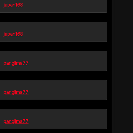
japan168
japan168
panglima77
panglima77
panglima77