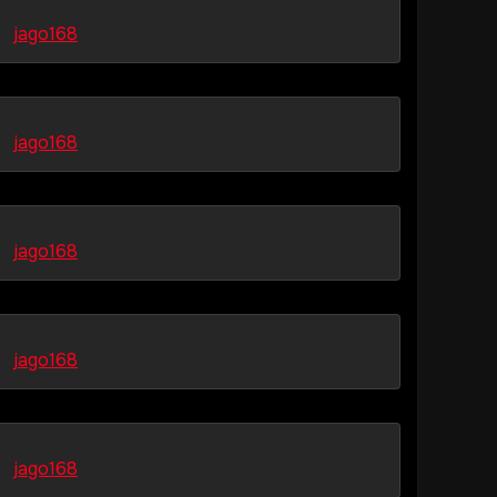
jago168
jago168
jago168
jago168
jago168