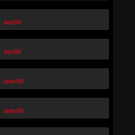
jago168
jago168
japan168
japan168