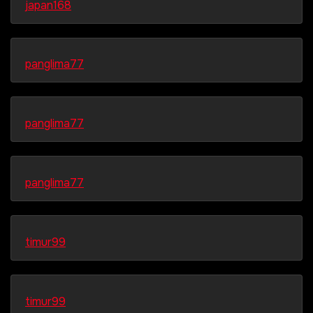
japan168
panglima77
panglima77
panglima77
timur99
timur99