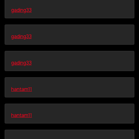
gading33
gading33
gading33
hantam11
hantam11