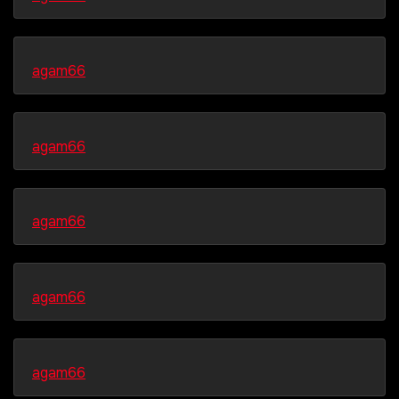
agam66
agam66
agam66
agam66
agam66