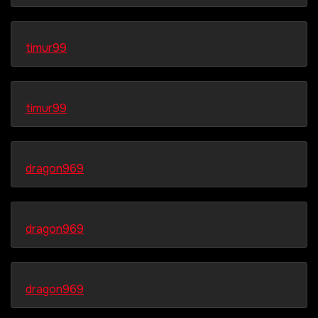
timur99
timur99
dragon969
dragon969
dragon969