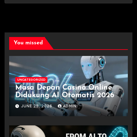
You missed
UNCATEGORIZED
Masa Depan Casino Online
Didukung AI Otomatis 2026
JUNE 29, 2026
ADMIN