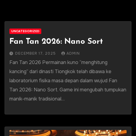
UNCATEGORIZED
Fan Tan 2026: Nano Sort
DECEMBER 17, 2025
ADMIN
Fan Tan 2026 Permainan kuno “menghitung
kancing” dari dinasti Tiongkok telah dibawa ke
laboratorium fisika masa depan dalam wujud Fan
Tan 2026: Nano Sort. Game ini mengubah tumpukan
manik-manik tradisional…