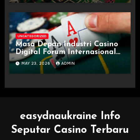
UNCATEGORIZED
Masa Depan Industri Casino
Digital Forum Internasional
2026
MAY 23, 2026
ADMIN
easydnaukraine Info
Seputar Casino Terbaru