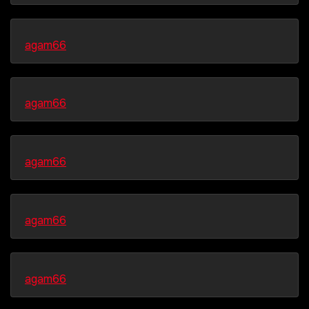
agam66
agam66
agam66
agam66
agam66