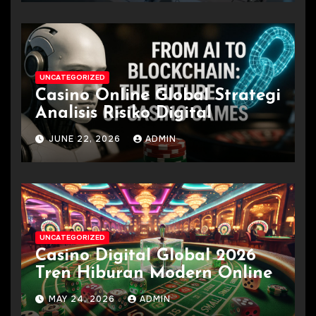
UNCATEGORIZED
Casino Online Global Strategi
Analisis Risiko Digital
JUNE 22, 2026
ADMIN
UNCATEGORIZED
Casino Digital Global 2026
Tren Hiburan Modern Online
MAY 24, 2026
ADMIN