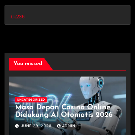
bk236
You missed
UNCATEGORIZED
Masa Depan Casino Online
Didukung AI Otomatis 2026
JUNE 29, 2026
ADMIN