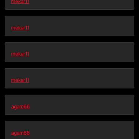
mekar11
mekar11
mekar11
mekar11
agam66
agam66