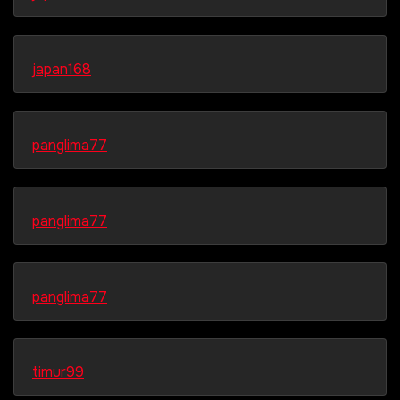
japan168
panglima77
panglima77
panglima77
timur99