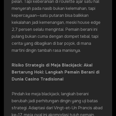
pelan. Tapi keberanian di roulette ajar satu hal:
menyerah pada nasib bukan kelemahan, tapi
kepercayaan—satu putaran bisa balikkan
kekalahan jadi kemenangan, meski house edge
2,7 persen selalu mengintai. Pemain berani ini
pulang bukan cuma dengan dompet tebal, tapi
cerita yang dibagikan di bar pojok, di mana
martini dingin tambah rasa manisnya.
Risiko Strategis di Meja Blackjack: Akal
Bertarung Hoki: Langkah Pemain Berani di
Dunia Casino Tradisional
Pindah ke meja blackjack, langkah berani
berubah jadi perhitungan dingin yang uji batas
strategi. Adaptasi dari Vingt-et-Un Prancis abad
ke-17, meja oval ini akomodasi tujuh pemain,