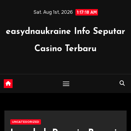
Skip
Sat. Aug 1st, 2026
to
1:17:20 AM
content
easydnaukraine Info Seputar
Casino Terbaru
UNCATEGORIZED