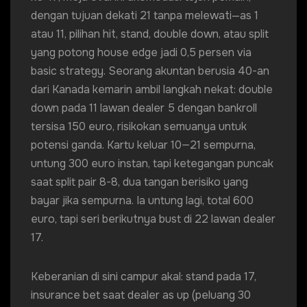
dengan tujuan dekati 21 tanpa melewati—as 1
atau 11, pilihan hit, stand, double down, atau split
yang potong house edge jadi 0,5 persen via
basic strategy. Seorang akuntan berusia 40-an
dari Kanada kemarin ambil langkah nekat: double
down pada 11 lawan dealer 5 dengan bankroll
tersisa 150 euro, risikokan semuanya untuk
potensi ganda. Kartu keluar 10—21 sempurna,
untung 300 euro instan, tapi ketegangan puncak
saat split pair 8-8, dua tangan berisiko yang
bayar jika sempurna. Ia untung lagi, total 600
euro, tapi seri berikutnya bust di 22 lawan dealer
17.
Keberanian di sini campur akal: stand pada 17,
insurance bet saat dealer as up (peluang 30