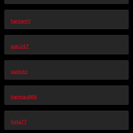
hantam11
sido247
sastoto
harimau868
furla77