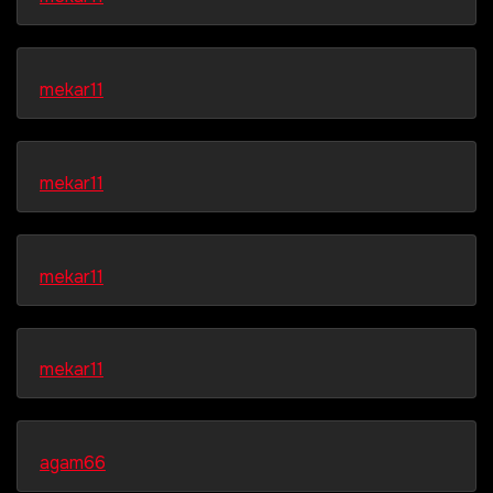
mekar11
mekar11
mekar11
mekar11
agam66