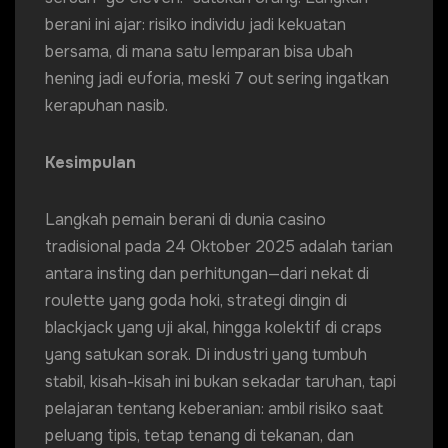
berani ini ajar: risiko individu jadi kekuatan
bersama, di mana satu lemparan bisa ubah
hening jadi euforia, meski 7 out sering ingatkan
kerapuhan nasib.
Kesimpulan
Langkah pemain berani di dunia casino
tradisional pada 24 Oktober 2025 adalah tarian
antara insting dan perhitungan—dari nekat di
roulette yang goda hoki, strategi dingin di
blackjack yang uji akal, hingga kolektif di craps
yang satukan sorak. Di industri yang tumbuh
stabil, kisah-kisah ini bukan sekadar taruhan, tapi
pelajaran tentang keberanian: ambil risiko saat
peluang tipis, tetap tenang di tekanan, dan