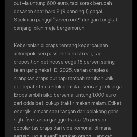
out—ia untung 600 euro, tapi sorak berubah
desahan saat hard 8 (9 banding 1) gagal.
Stickman panggil “seven out!” dengan tongkat
panjang, bikin meja bergemuruh.
Keberanian di craps tentang kepercayaan
kelompok: seri pass line beri streak, tapi
proposition bet house edge 16 persen sering
telan yang nekat. Di 2025, varian crapless
hilangkan craps out tapi tambah taruhan unik,
percepat ritme untuk pemula—seorang keluarga
Eropa ambil risiko bersama, untung 1.000 euro
dari odds bet, cukup traktir makan malam. Etiket
energik: lempar satu tangan dari belakang garis,
high-five tanpa ganggu. Fakta: 25 persen
popularitas craps dari vibe komunal, di mana
seruan “yo eleven!” satukan orang. Langkah