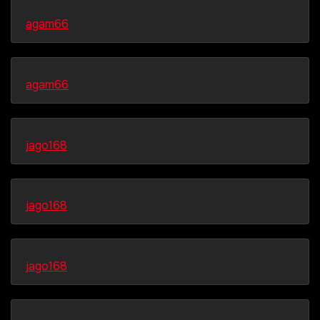
agam66
agam66
jago168
jago168
jago168