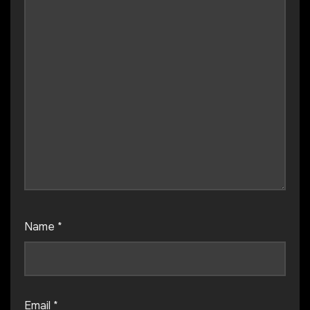
Name
*
Email
*