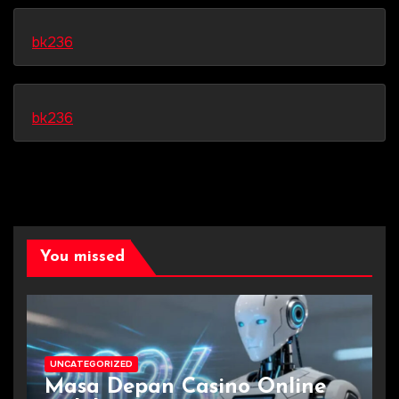
bk236
bk236
You missed
UNCATEGORIZED
Masa Depan Casino Online