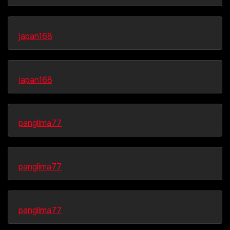
japan168
japan168
panglima77
panglima77
panglima77