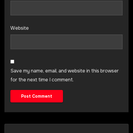
Website
Save my name, email, and website in this browser
for the next time I comment.