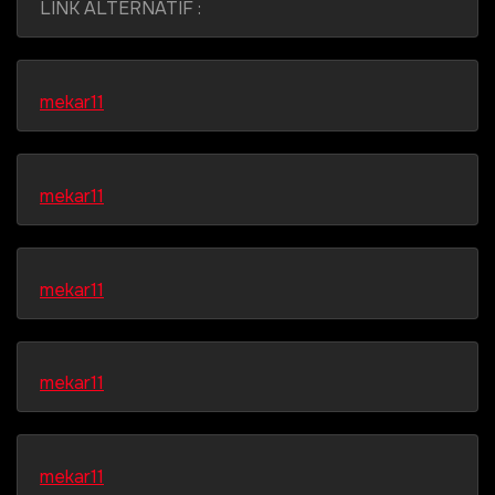
LINK ALTERNATIF :
mekar11
mekar11
mekar11
mekar11
mekar11