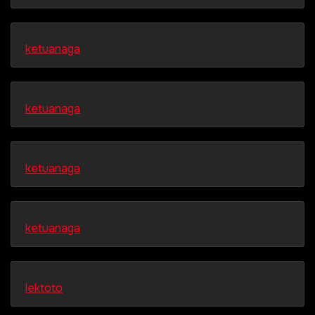
ketuanaga
ketuanaga
ketuanaga
ketuanaga
lektoto