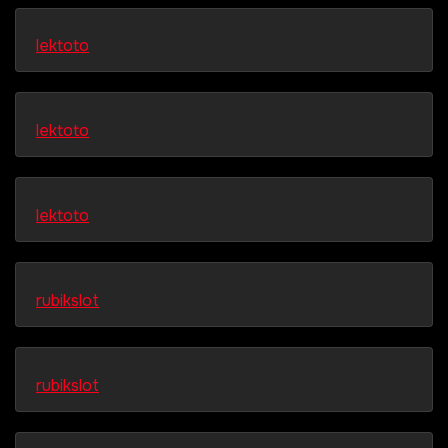
lektoto
lektoto
lektoto
rubikslot
rubikslot