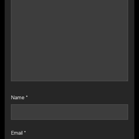
Name
*
Email
*