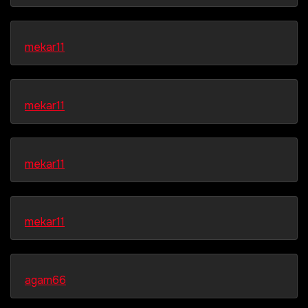
mekar11
mekar11
mekar11
mekar11
agam66