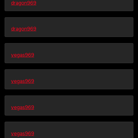
dragon969
dragon969
vegas969
vegas969
vegas969
vegas969