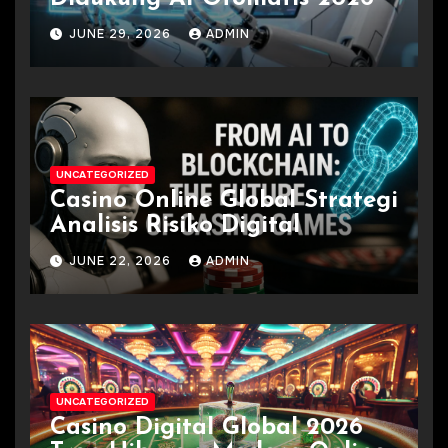
JUNE 29, 2026
ADMIN
UNCATEGORIZED
Casino Online Global Strategi
Analisis Risiko Digital
JUNE 22, 2026
ADMIN
UNCATEGORIZED
Casino Digital Global 2026