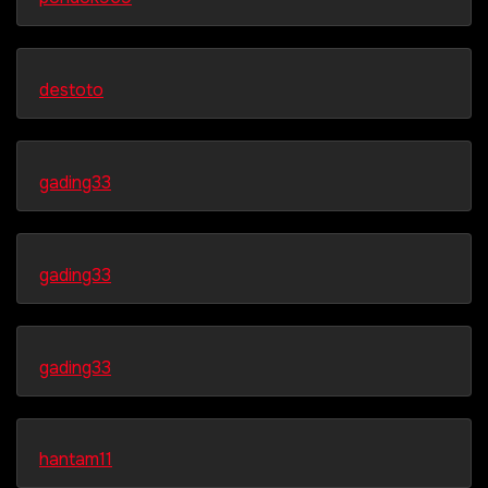
destoto
gading33
gading33
gading33
hantam11