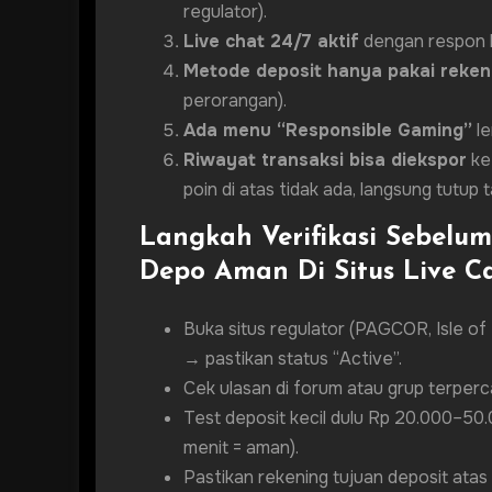
regulator).
Live chat 24/7 aktif
dengan respon k
Metode deposit hanya pakai reke
perorangan).
Ada menu “Responsible Gaming”
le
Riwayat transaksi bisa diekspor
ke 
poin di atas tidak ada, langsung tutup t
Langkah Verifikasi Sebelu
Depo Aman Di Situs Live C
Buka situs regulator (PAGCOR, Isle of
→ pastikan status “Active”.
Cek ulasan di forum atau grup terperca
Test deposit kecil dulu Rp 20.000–50
menit = aman).
Pastikan rekening tujuan deposit ata