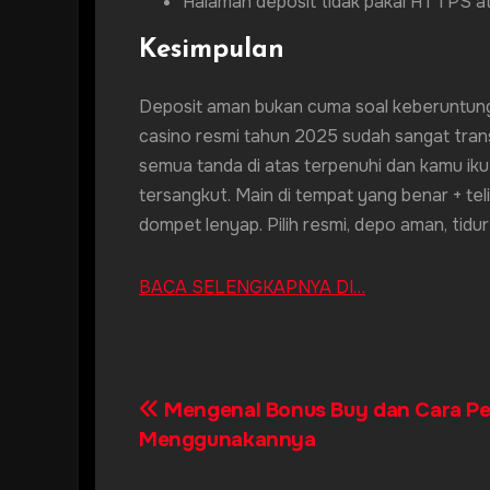
Halaman deposit tidak pakai HTTPS a
Kesimpulan
Deposit aman bukan cuma soal keberuntungan,
casino resmi tahun 2025 sudah sangat tran
semua tanda di atas terpenuhi dan kamu iku
tersangkut. Main di tempat yang benar + teli
dompet lenyap. Pilih resmi, depo aman, tidu
BACA SELENGKAPNYA DI…
Mengenal Bonus Buy dan Cara P
Post
Menggunakannya
navigation