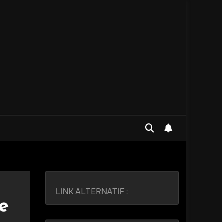
LINK ALTERNATIF :
e