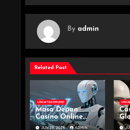
By
admin
Related Post
UNCATEGORIZED
UNCA
Masa Depan
Ca
Casino Online
Glo
Didukung AI
Ana
JUN 29, 2026
ADMIN
JU