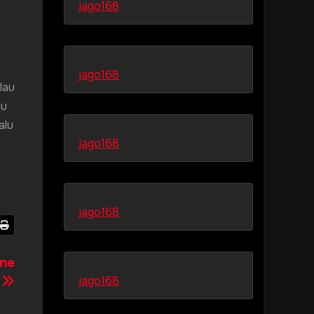
jago168
jago168
lau
au
alu
jago168
jago168
ine
u
jago168