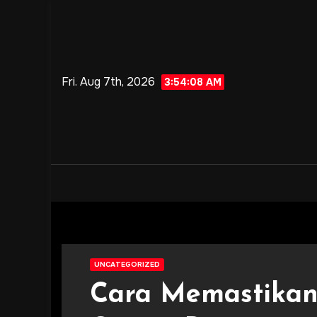
Skip
to
content
Fri. Aug 7th, 2026
3:54:09 AM
UNCATEGORIZED
Cara Memastikan