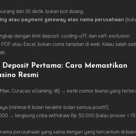
urang dari 30 detik, bukan bot doang.
ning atau payment gateway atas nama perusahaan
(buk
ngkap dengan limit deposit, cooling-off, dan self-exclusion.
PDF atau Excel, bukan cuma tampilan di web. Kalau salah sat
ab.
m Deposit Pertama: Cara Memastikan
asino Resmi
 Man, Curacao eGaming, dll) → ketik nomor lisensi yang terter
ya (minimal 6 bulan terakhir bulan semua positif).
.000 → langsung coba withdraw Rp 50.000 (kalau proses < 15
s nama perusahaan yang sama dengan yang tercantum di lisens