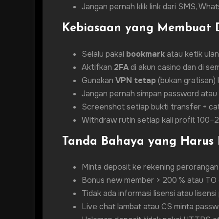
Jangan pernah klik link dari SMS, Wha
Kebiasaan yang Membuat 
Selalu pakai
bookmark
atau ketik ulang
Aktifkan
2FA
di akun casino dan di se
Gunakan
VPN tetap
(bukan gratisan) k
Jangan pernah simpan password atau 
Screenshot setiap bukti transfer + cat
Withdraw rutin setiap kali profit 100–
Tanda Bahaya yang Harus
Minta deposit ke rekening peroranga
Bonus new member > 200 % atau TO di 
Tidak ada informasi lisensi atau lisensi 
Live chat lambat atau CS minta pass