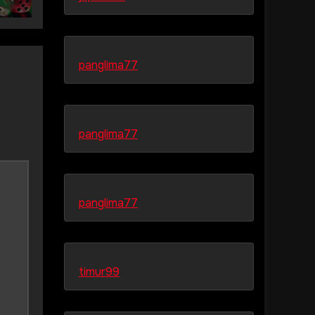
panglima77
panglima77
panglima77
timur99