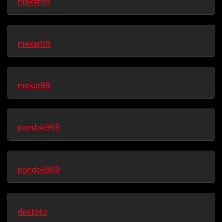
mekar99
mekar99
mekar99
pondok969
pondok969
destoto