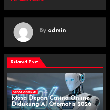
By
admin
Related Post
UNCATEGORIZED
Masa Depan Casino Online
Didukung AI Otomatis 2026