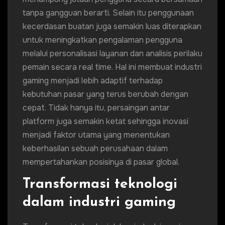
tanpa gangguan berarti. Selain itu penggunaan
kecerdasan buatan juga semakin luas diterapkan
untuk meningkatkan pengalaman pengguna
melalui personalisasi layanan dan analisis perilaku
pemain secara real time. Hal ini membuat industri
gaming menjadi lebih adaptif terhadap
kebutuhan pasar yang terus berubah dengan
cepat. Tidak hanya itu, persaingan antar
platform juga semakin ketat sehingga inovasi
menjadi faktor utama yang menentukan
keberhasilan sebuah perusahaan dalam
mempertahankan posisinya di pasar global.
Transformasi teknologi
dalam industri gaming