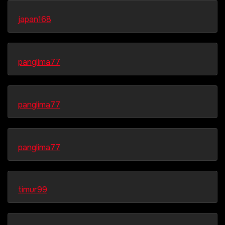
japan168
panglima77
panglima77
panglima77
timur99