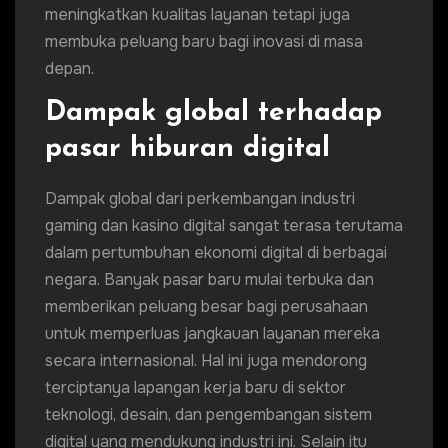
meningkatkan kualitas layanan tetapi juga
membuka peluang baru bagi inovasi di masa
depan.
Dampak global terhadap
pasar hiburan digital
Dampak global dari perkembangan industri
gaming dan kasino digital sangat terasa terutama
dalam pertumbuhan ekonomi digital di berbagai
negara. Banyak pasar baru mulai terbuka dan
memberikan peluang besar bagi perusahaan
untuk memperluas jangkauan layanan mereka
secara internasional. Hal ini juga mendorong
terciptanya lapangan kerja baru di sektor
teknologi, desain, dan pengembangan sistem
digital yang mendukung industri ini. Selain itu