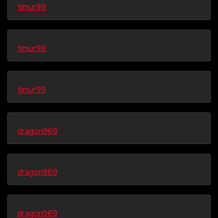
timur99
timur99
timur99
dragon969
dragon969
dragon969