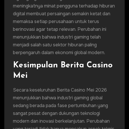
meningkatnya minat pengguna terhadap hiburan
digital membuat persaingan semakin ketat dan
memaksa setiap perusahaan untuk terus
berinovasi agar tetap relevan. Perubahan ini
menunjukkan bahwa industri gaming telah
menjadi salah satu sektor hiburan paling
berpengaruh dalam ekonomi global modern.
Kesimpulan Berita Casino
Mei
Secara keseluruhan Berita Casino Mei 2026
menunjukkan bahwa industri gaming global
sedang berada pada fase pertumbuhan yang
sangat pesat dengan dukungan teknologi
modern dan inovasi berkelanjutan. Perubahan
yang terjadi tidak hanya mencakup aspek teknis