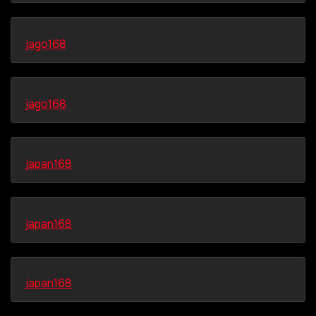
jago168
jago168
japan168
japan168
japan168