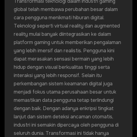
Transformasi teknologi dalam industri gaming
global telah membawa perubahan besar dalam
cara pengguna menikmati hiburan digital.
Teknologi seperti virtual reality dan augmented
reality mulai banyak diintegrasikan ke dalam
platform gaming untuk memberikan pengalaman
yang lebih imersif dan realistis. Pengguna kini
dapat merasakan sensasi bermain yang lebih
hidup dengan visual berkualitas tinggi serta
interaksi yang lebih responsif. Selain itu
perkembangan sistem keamanan digital juga
menjadi fokus utama perusahaan besar untuk
memastikan data pengguna tetap terlindungi
dengan baik. Dengan adanya enkripsi tingkat
lanjut dan sistem deteksi ancaman otomatis,
industri ini semakin dipercaya oleh pengguna di
seluruh dunia. Transformasi ini tidak hanya