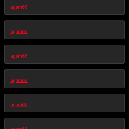
agam66
agam66
agam66
agam66
agam66