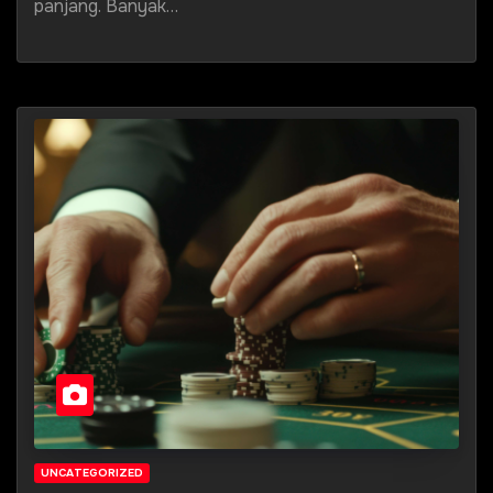
panjang. Banyak…
UNCATEGORIZED