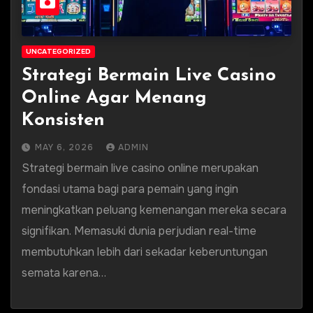
UNCATEGORIZED
Strategi Bermain Live Casino
Online Agar Menang
Konsisten
MAY 6, 2026
ADMIN
Strategi bermain live casino online merupakan
fondasi utama bagi para pemain yang ingin
meningkatkan peluang kemenangan mereka secara
signifikan. Memasuki dunia perjudian real-time
membutuhkan lebih dari sekadar keberuntungan
semata karena…