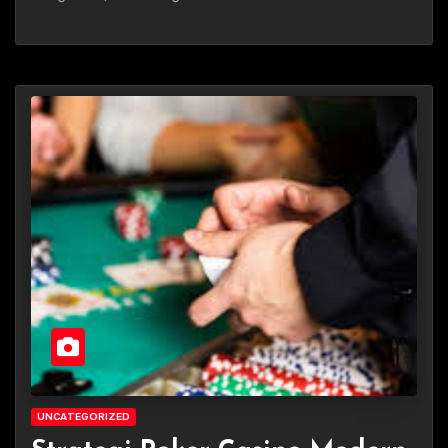
UNCATEGORIZED