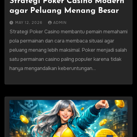
Strategi Poker Casino Modern
agar Peluang Menang Besar
MAY 12, 2026
ADMIN
Strategi Poker Casino membantu pemain memahami
pola permainan dan cara membaca situasi agar
peluang menang lebih maksimal. Poker menjadi salah
satu permainan casino paling populer karena tidak
hanya mengandalkan keberuntungan…