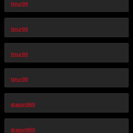
timur99
timur99
timur99
timur99
dragon969
dragon969