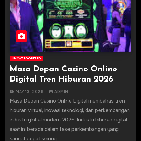
UNCATEGORIZED
Masa Depan Casino Online
Digital Tren Hiburan 2026
MAY 13, 2026
ADMIN
Masa Depan Casino Online Digital membahas tren
hiburan virtual, inovasi teknologi, dan perkembangan
industri global modern 2026. Industri hiburan digital
saat ini berada dalam fase perkembangan yang
sangat cepat seiring…