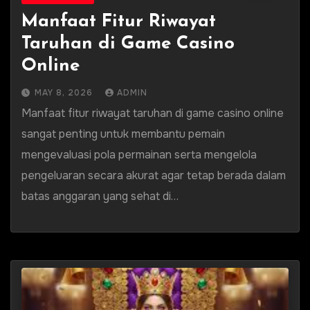
Manfaat Fitur Riwayat
Taruhan di Game Casino
Online
MAY 8, 2026
ADMIN
Manfaat fitur riwayat taruhan di game casino online
sangat penting untuk membantu pemain
mengevaluasi pola permainan serta mengelola
pengeluaran secara akurat agar tetap berada dalam
batas anggaran yang sehat di…