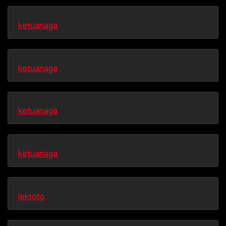
ketuanaga
ketuanaga
ketuanaga
ketuanaga
lektoto