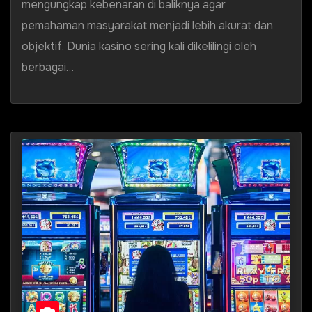
mengungkap kebenaran di baliknya agar
pemahaman masyarakat menjadi lebih akurat dan
objektif. Dunia kasino sering kali dikelilingi oleh
berbagai…