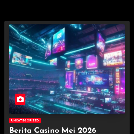
UNCATEGORIZED
Berita Casino Mei 2026