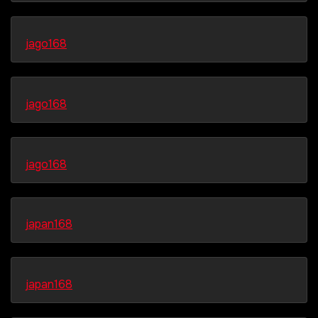
jago168
jago168
jago168
japan168
japan168