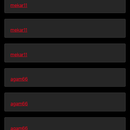
mekar11
mekar11
mekar11
agam66
agam66
agam66