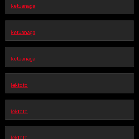
ketuanaga
ketuanaga
ketuanaga
lektoto
lektoto
lektoto