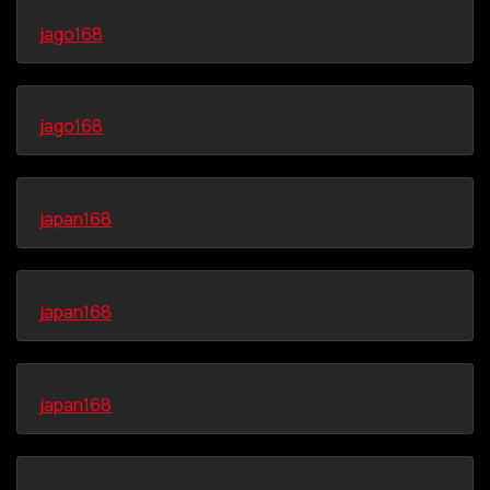
jago168
jago168
japan168
japan168
japan168