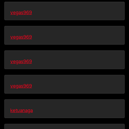
vegas969
vegas969
vegas969
vegas969
ketuanaga