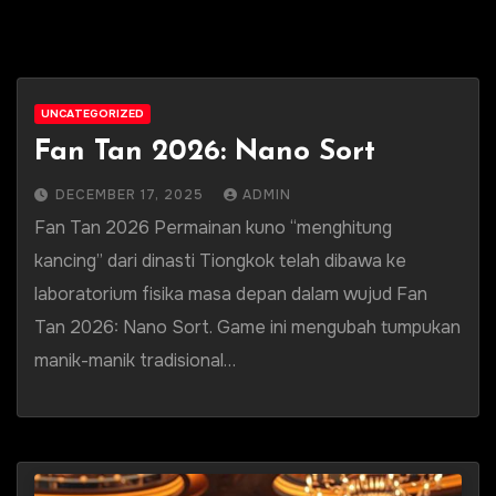
UNCATEGORIZED
Fan Tan 2026: Nano Sort
DECEMBER 17, 2025
ADMIN
Fan Tan 2026 Permainan kuno “menghitung
kancing” dari dinasti Tiongkok telah dibawa ke
laboratorium fisika masa depan dalam wujud Fan
Tan 2026: Nano Sort. Game ini mengubah tumpukan
manik-manik tradisional…