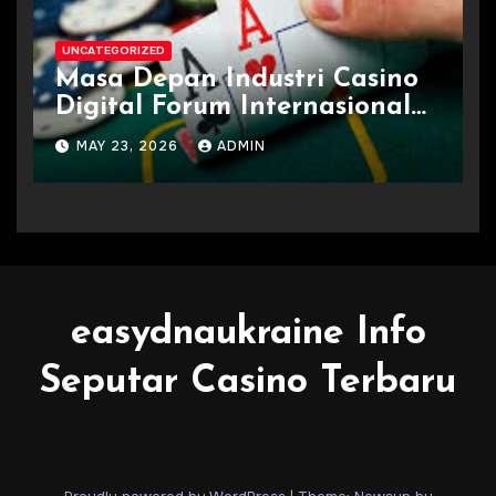
UNCATEGORIZED
Masa Depan Industri Casino
Digital Forum Internasional
2026
MAY 23, 2026
ADMIN
easydnaukraine Info
Seputar Casino Terbaru