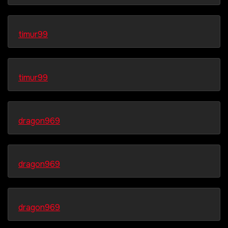
timur99
timur99
dragon969
dragon969
dragon969