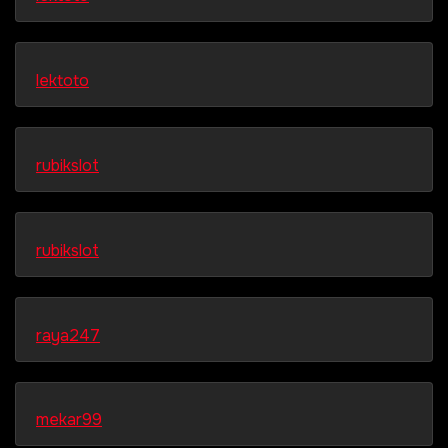
lektoto
rubikslot
rubikslot
raya247
mekar99