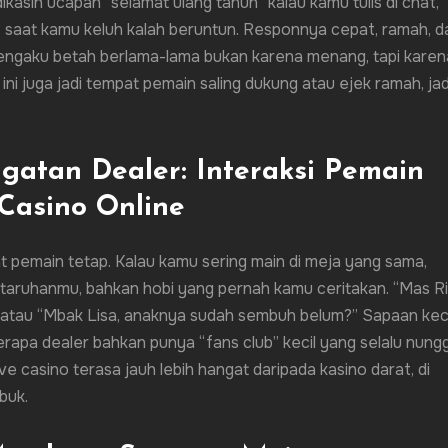
ikasih ucapan “selamat ulang tahun” kalau kamu tulis di chat,
r” saat kamu keluh kalah beruntun. Responnya cepat, ramah, d
mengaku betah berlama-lama bukan karena menang, tapi karen
ini juga jadi tempat pemain saling dukung atau ejek ramah, jad
gatan Dealer: Interaksi Pemain
Casino Online
pemain tetap. Kalau kamu sering main di meja yang sama,
taruhanmu, bahkan hobi yang pernah kamu ceritakan. “Mas R
?” atau “Mbak Lisa, anaknya sudah sembuh belum?” Sapaan keci
erapa dealer bahkan punya “fans club” kecil yang selalu nung
live casino terasa jauh lebih hangat daripada kasino darat, di
buk.