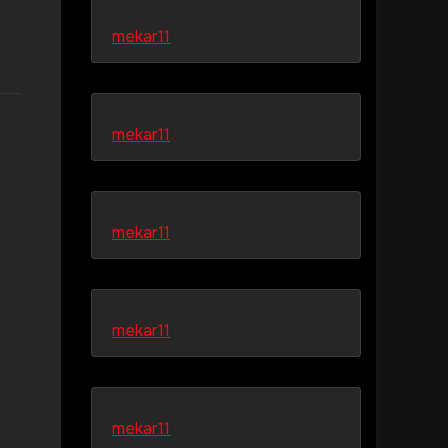
mekar11
mekar11
mekar11
mekar11
mekar11