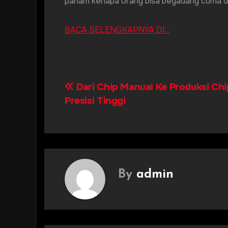
paham kenapa orang bisa begadang cuma de
BACA SELENGKAPNYA DI…
Dari Chip Manual Ke Produksi Chi
Post
Presisi Tinggi
navigation
By
admin