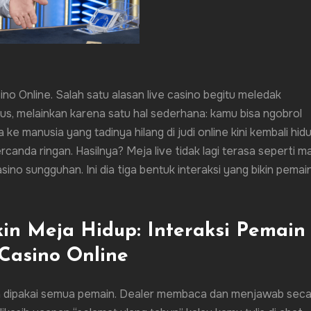
no Online. Salah satu alasan live casino begitu meledak
nus, melainkan karena satu hal sederhana: kamu bisa ngobrol
ke manusia yang tadinya hilang di judi online kini kembali hid
rcanda ringan. Hasilnya? Meja live tidak lagi terasa seperti m
ino sungguhan. Ini dia tiga bentuk interaksi yang bikin pemai
in Meja Hidup: Interaksi Pemain
Casino Online
isa dipakai semua pemain. Dealer membaca dan menjawab sec