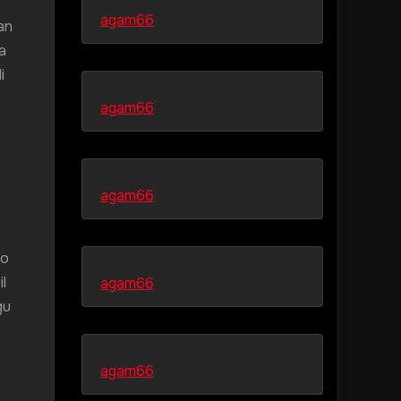
agam66
an
a
i
agam66
agam66
io
l
agam66
gu
agam66