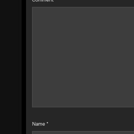
Name
*