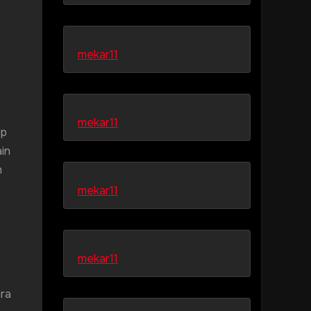
mekar11
mekar11
up
ain
n
mekar11
mekar11
ara