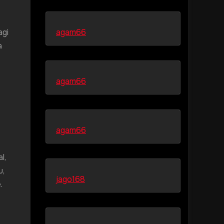
agi
agam66
a
agam66
agam66
l,
u,
jago168
.