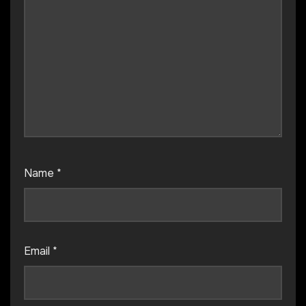
Name
*
Email
*