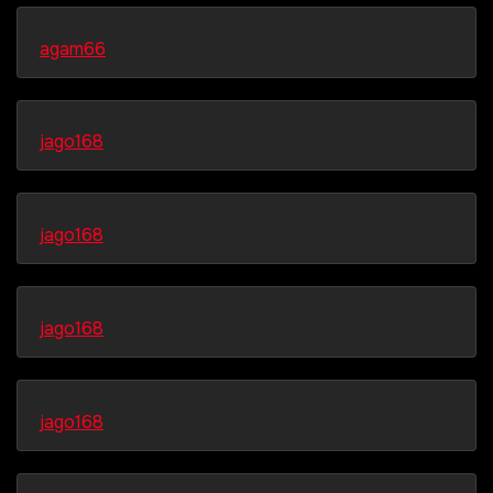
agam66
jago168
jago168
jago168
jago168