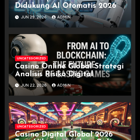
Didukung AI Otomatis 2026
JUN 29, 2026
ADMIN
UNCATEGORIZED
Casino Online Global Strategi
Analisis Risiko Digital
JUN 22, 2026
ADMIN
UNCATEGORIZED
Casino Digital Global 2026