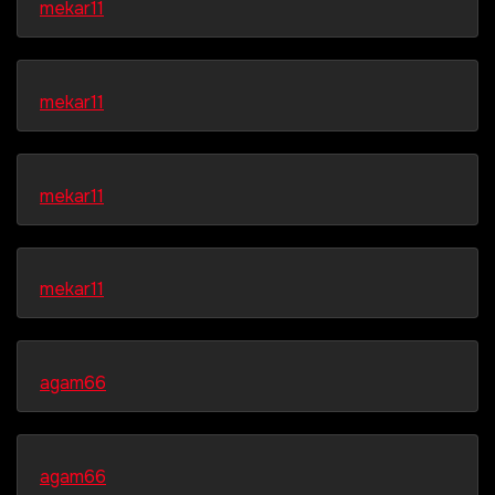
mekar11
mekar11
mekar11
mekar11
agam66
agam66