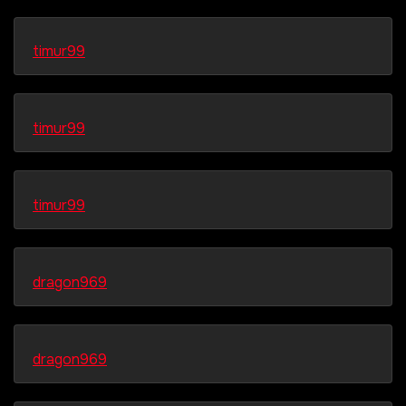
timur99
timur99
timur99
dragon969
dragon969