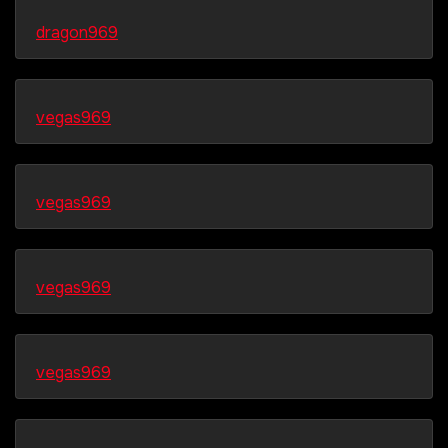
dragon969
vegas969
vegas969
vegas969
vegas969