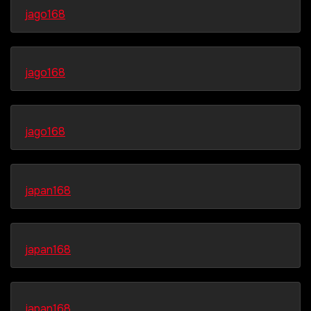
jago168
jago168
jago168
japan168
japan168
japan168