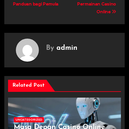
navigation
Panduan bagi Pemula
Permainan Casino
Online
By
admin
Related Post
UNCATEGORIZED
Masa Depan Casino Online