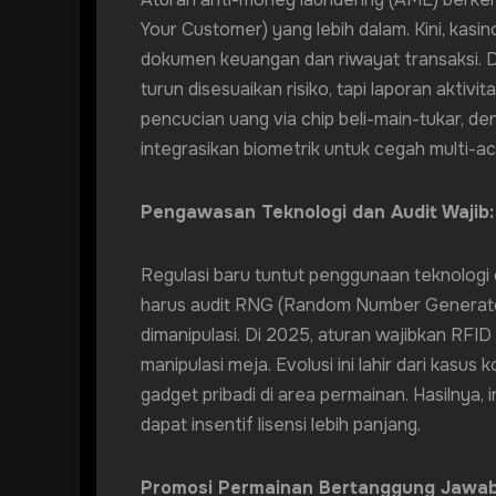
Your Customer) yang lebih dalam. Kini, kasin
dokumen keuangan dan riwayat transaksi. Di
turun disesuaikan risiko, tapi laporan aktiv
pencucian uang via chip beli-main-tukar, den
integrasikan biometrik untuk cegah multi-acc
Pengawasan Teknologi dan Audit Wajib:
Regulasi baru tuntut penggunaan teknologi c
harus audit RNG (Random Number Generator) 
dimanipulasi. Di 2025, aturan wajibkan RFID
manipulasi meja. Evolusi ini lahir dari kasus
gadget pribadi di area permainan. Hasilnya,
dapat insentif lisensi lebih panjang.
Promosi Permainan Bertanggung Jawab