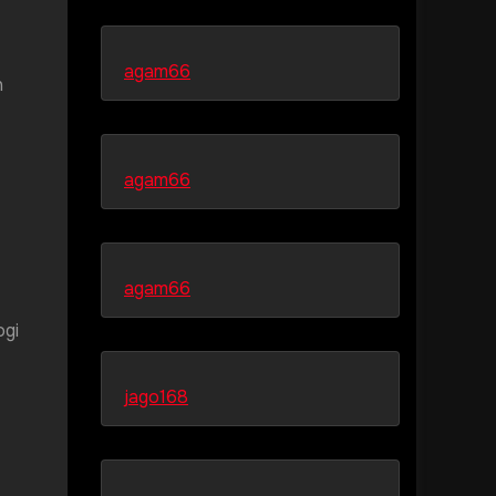
agam66
n
agam66
agam66
ogi
jago168