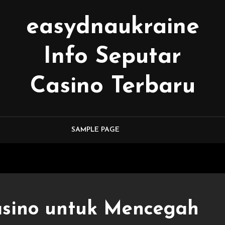
easydnaukraine
Info Seputar
Casino Terbaru
SAMPLE PAGE
asino untuk Mencegah