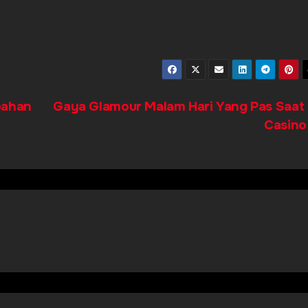
bahan
Gaya Glamour Malam Hari Yang Pas Saat
Casin