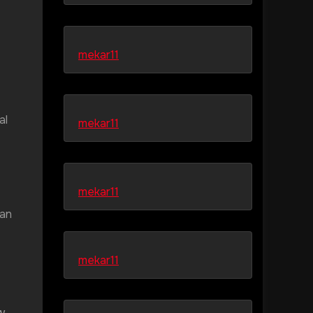
mekar11
al
mekar11
mekar11
aan
mekar11
w