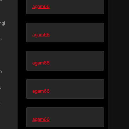
agam66
ngi
agam66
s.
agam66
o
u
agam66
h
agam66