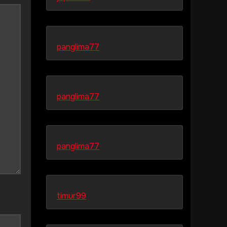
panglima77
panglima77
panglima77
timur99