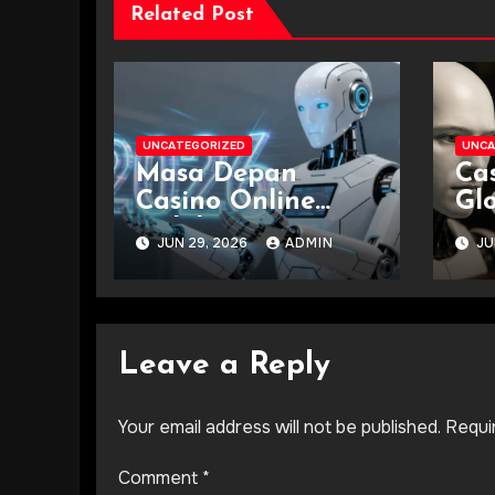
Related Post
UNCATEGORIZED
UNCA
Masa Depan
Ca
Casino Online
Glo
Didukung AI
Ana
JUN 29, 2026
ADMIN
JU
Otomatis 2026
Dig
Leave a Reply
Your email address will not be published.
Requi
Comment
*