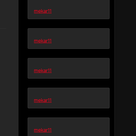
mekar11
mekar11
mekar11
mekar11
mekar11