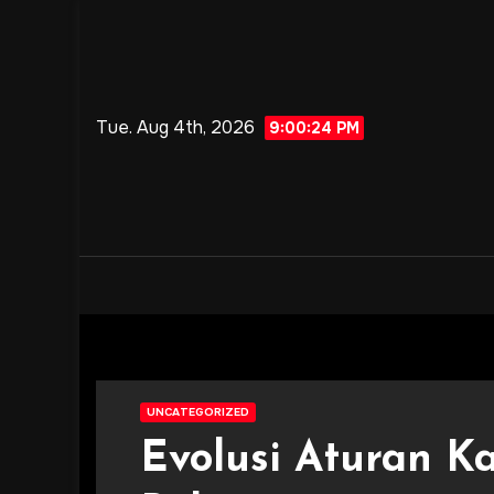
Skip
to
content
Tue. Aug 4th, 2026
9:00:25 PM
UNCATEGORIZED
Evolusi Aturan K