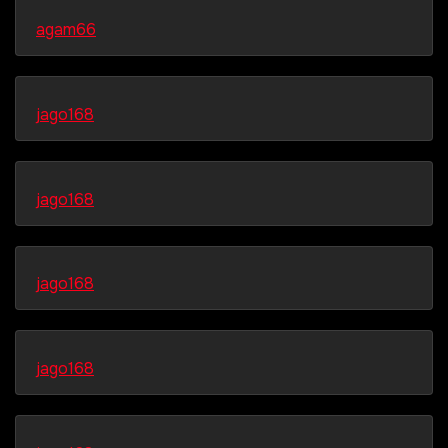
agam66
jago168
jago168
jago168
jago168