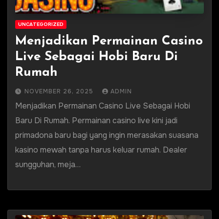
UNCATEGORIZED
Menjadikan Permainan Casino
Live Sebagai Hobi Baru Di
Rumah
NOVEMBER 26, 2025
ADMIN
Menjadikan Permainan Casino Live Sebagai Hobi
Baru Di Rumah. Permainan casino live kini jadi
primadona baru bagi yang ingin merasakan suasana
kasino mewah tanpa harus keluar rumah. Dealer
sungguhan, meja…