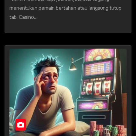
menentukan pemain bertahan atau langsung tutup
tab. Casino…