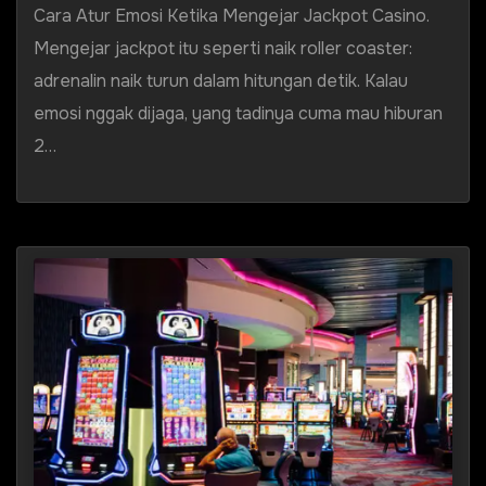
Cara Atur Emosi Ketika Mengejar Jackpot Casino.
Mengejar jackpot itu seperti naik roller coaster:
adrenalin naik turun dalam hitungan detik. Kalau
emosi nggak dijaga, yang tadinya cuma mau hiburan
2…