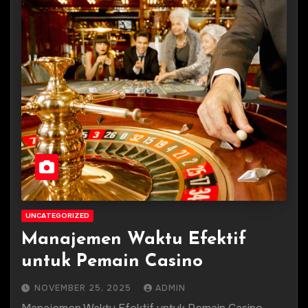
UNCATEGORIZED
Manajemen Waktu Efektif
untuk Pemain Casino
NOVEMBER 25, 2025
ADMIN